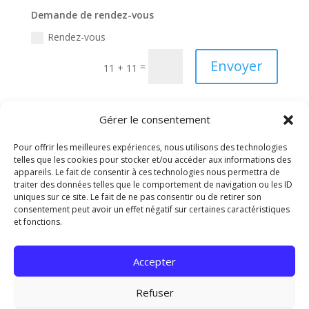
Demande de rendez-vous
Rendez-vous
Envoyer
=
11 + 11
Gérer le consentement
Conformément à l’article 43 de la loi ‘Informatique et
Pour offrir les meilleures expériences, nous utilisons des technologies
Libertés’ relative à l’informatique, aux fichiers et aux
telles que les cookies pour stocker et/ou accéder aux informations des
libertés, vous disposez d’un droit d’accès, de
appareils. Le fait de consentir à ces technologies nous permettra de
modification, de rectification et de suppression des
traiter des données telles que le comportement de navigation ou les ID
données qui vous concernent.
uniques sur ce site. Le fait de ne pas consentir ou de retirer son
consentement peut avoir un effet négatif sur certaines caractéristiques
et fonctions.
Accepter
Accueil
Contact
Mentions légales
Refuser
Politique de confidentialité
Présentation